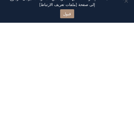
إلى صفحة
[ملفات تعريف الارتباط]
قبول
تعرف على
المشروع
بورتا جدة هي وجهة فريدة معاصرة تجمع بين مختلف
الاستخدامات العصرية، لتقدم تجربة متكاملة ليصبح المشروع
مكانًا فريدًا للتجمع بتصميم جذاب بمختلف مناطقه التي تجذب
شرائح مختلفة، تجمع بين تجارب المراكز التجارية والمطاعم