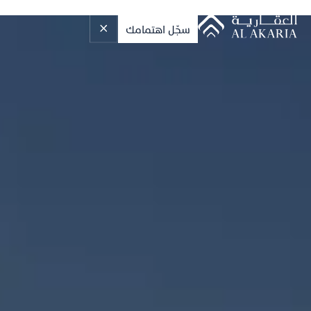
سجِّل اهتمامك