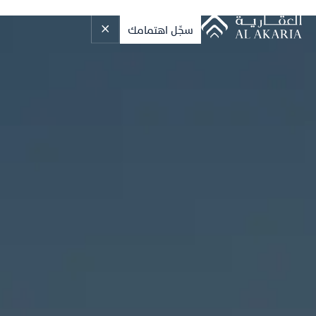
سجِّل اهتمامك