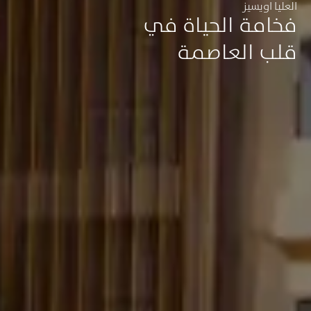
العليا اويسيز
فخامة الحياة في
قلب العاصمة