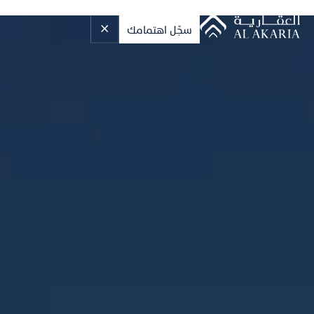
سجِّل اهتمامك