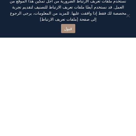
نستخدم ملفات تعريف الارتباط الضرورية من أجل تمكين هذا الموقع من
العمل. قد نستخدم أيضًا ملفات تعريف الارتباط للتصنيف لتقديم تجربة
مخصصة لك فقط إذا وافقت عليها. للمزيد من المعلومات، يرجى الرجوع
إلى صفحة
[ملفات تعريف الارتباط]
قبول
تعرف على
أنواع
الوحدات
من قلب مدينة الرياض في شارع العليا أنشأت العقارية أول
المجمعات السكنية التي لازالت محافظة على نمط حياة
عصري يتميز بالهدوء في مرافق سكنية متكاملة.
شقق 4 غرف نوم
شقق 3 غرف نوم